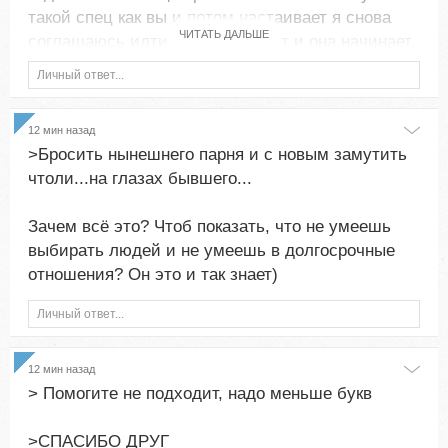
такой спец как вы и потом настаивает я снова
ЧИТАТЬ ДАЛЬШЕ
соглашаюсь идти работать и тут и она начинает
не хочу работать с тобой....скадите пожалуйста
Личный ответ...
есть лекарства от таких начальничков как от
тараканов,чтоб брвзгуть им в глаза?
12 мин назад
>Бросить нынешнего парня и с новым замутить
чтоли...на глазах бывшего...
Зачем всё это? Чтоб показать, что не умеешь
выбирать людей и не умеешь в долгосрочные
отношения? Он это и так знает)
Личный ответ...
12 мин назад
> Помогите не подходит, надо меньше букв
>СПАСИБО ДРУГ