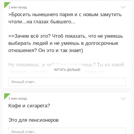
1 мин назад
>Бросить нынешнего парня и с новым замутить
чтоли...на глазах бывшего...
>>Зачем всё это? Чтоб показать, что не умеешь
выбирать людей и не умеешь в долгосрочные
отношения? Он это и так знает)
Ну покажешь, и че? Кому покажешь? Ты из какой
ЧИТАТЬ ДАЛЬШЕ
деревни, что это вообще имеет какое-то
значение?
Личный ответ...
Не умеешь и не хочешь это разные вещи.
1 мин назад
Кофе и сигарета?
Это для пенсионеров
Личный ответ...